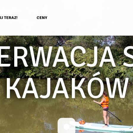
J TERAZ!
CENY
ERWACJA S
KAJAKÓW