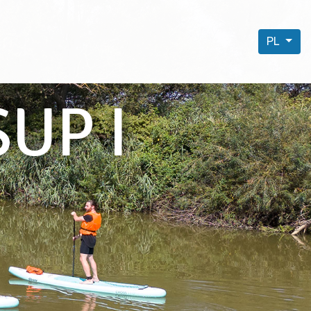
PL
UP I